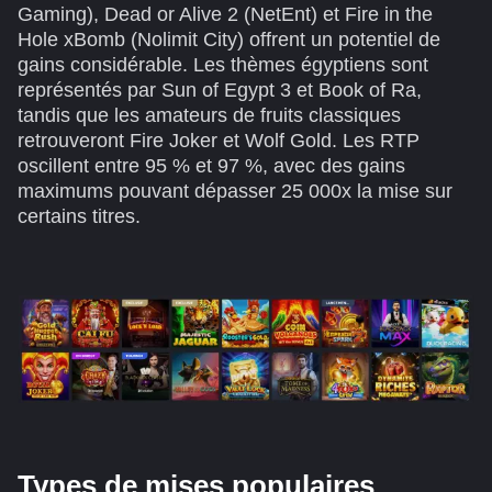
Gaming), Dead or Alive 2 (NetEnt) et Fire in the
Hole xBomb (Nolimit City) offrent un potentiel de
gains considérable. Les thèmes égyptiens sont
représentés par Sun of Egypt 3 et Book of Ra,
tandis que les amateurs de fruits classiques
retrouveront Fire Joker et Wolf Gold. Les RTP
oscillent entre 95 % et 97 %, avec des gains
maximums pouvant dépasser 25 000x la mise sur
certains titres.
Types de mises populaires