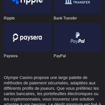
Ripple
Bank Transfer
Paysera
PayPal
Olympe Casino propose une large palette de
méthodes de paiement sécurisées, adaptées aux
différents profils de joueurs. Que vous préfériez les
cartes bancaires, les portefeuilles électroniques ou
les cryptomonnaies, vous trouverez une solution
adaptée à vos besoins. Le dépôt minimum est fixé à