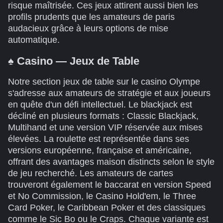
risque maîtrisée. Ces jeux attirent aussi bien les
profils prudents que les amateurs de paris
audacieux grâce à leurs options de mise
automatique.
♠️ Casino — Jeux de Table
Notre section jeux de table sur le casino Olympe
s'adresse aux amateurs de stratégie et aux joueurs
en quête d'un défi intellectuel. Le blackjack est
décliné en plusieurs formats : Classic Blackjack,
Multihand et une version VIP réservée aux mises
élevées. La roulette est représentée dans ses
versions européenne, française et américaine,
offrant des avantages maison distincts selon le style
de jeu recherché. Les amateurs de cartes
trouveront également le baccarat en version Speed
et No Commission, le Casino Hold'em, le Three
Card Poker, le Caribbean Poker et des classiques
comme le Sic Bo ou le Craps. Chaque variante est