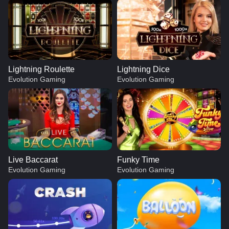
Lightning Roulette
Lightning Dice
Evolution Gaming
Evolution Gaming
Live Baccarat
Funky Time
Evolution Gaming
Evolution Gaming