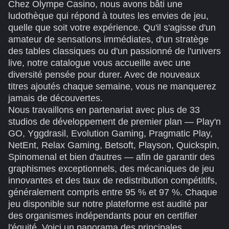
Chez Olympe Casino, nous avons bâti une
ludothèque qui répond à toutes les envies de jeu,
quelle que soit votre expérience. Qu'il s'agisse d'un
amateur de sensations immédiates, d'un stratège
des tables classiques ou d'un passionné de l'univers
live, notre catalogue vous accueille avec une
diversité pensée pour durer. Avec de nouveaux
titres ajoutés chaque semaine, vous ne manquerez
jamais de découvertes.
Nous travaillons en partenariat avec plus de 33
studios de développement de premier plan — Play'n
GO, Yggdrasil, Evolution Gaming, Pragmatic Play,
NetEnt, Relax Gaming, Betsoft, Playson, Quickspin,
Spinomenal et bien d'autres — afin de garantir des
graphismes exceptionnels, des mécaniques de jeu
innovantes et des taux de redistribution compétitifs,
généralement compris entre 95 % et 97 %. Chaque
jeu disponible sur notre plateforme est audité par
des organismes indépendants pour en certifier
l'équité. Voici un panorama des principales