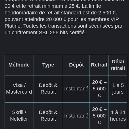
20 € et le retrait minimum à 25 €. La limite
hebdomadaire de retrait standard est de 2 500 €,
pouvant atteindre 20 000 € pour les membres VIP
Platine. Toutes les transactions sont sécurisées par
un chiffrement SSL 256 bits certifié.
Délai
Méthode
Type
Dépôt
Retrait
retrait
20 € –
Visa /
Dépôt &
1 à 5
Instantané
5 000
Mastercard
Retrait
jours
€
20 € –
Skrill /
Dépôt &
1 à 24
Instantané
5 000
Neteller
Retrait
heures
€