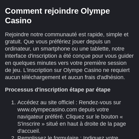
Comment rejoindre Olympe
Casino
Rejoindre notre communauté est rapide, simple et
gratuit. Que vous préfériez jouer depuis un
ordinateur, un smartphone ou une tablette, notre
interface d'inscription a été conçue pour vous guider
en quelques minutes vers votre première session
de jeu. L'inscription sur Olympe Casino ne requiert
aucun téléchargement et aucun frais d'adhésion.
Processus d'inscription étape par étape
Accédez au site officiel : Rendez-vous sur
www.olympecasino.com depuis votre
navigateur préféré. Cliquez sur le bouton «
S'inscrire » situé en haut à droite de la page
d'accueil.
Remplissez le formulaire : Indiquez votre