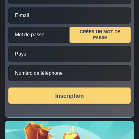
Live Baccarat
Big Bass Crash
Big Bass Bonanza
Funky Time
Lucky Crumbling
The Dog House
Evolution Gaming
Pragmatic Play
Pragmatic Play
Evolution Gaming
Gamzix
Pragmatic Play
E-mail
CRÉER UN MOT DE
Mot de passe
PASSE
Pays
Dream Catcher
Bustabit
Dead or Alive II
Side Bet City
JetX
Gates of Olympus
Evolution Gaming
Independent
NetEnt
Evolution Gaming
Smartsoft Gaming
Pragmatic Play
Numéro de téléphone
Inscription
Dragon Tiger
Cash or Crash
Gonzo’s Quest
Crazy Time
Boom or Bust
Starburst
Evolution Gaming
Evolution Gaming
NetEnt
Evolution Gaming
BGaming
NetEnt