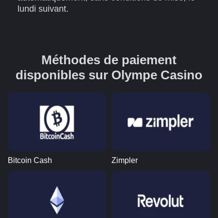
lundi suivant.
Méthodes de paiement
disponibles sur Olympe Casino
Bitcoin Cash
Zimpler