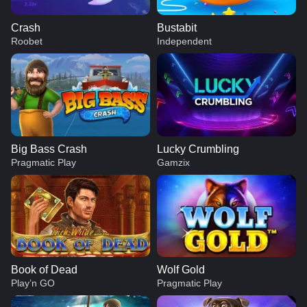
Crash
Bustabit
Roobet
Independent
Big Bass Crash
Lucky Crumbling
Pragmatic Play
Gamzix
Book of Dead
Wolf Gold
Play’n GO
Pragmatic Play