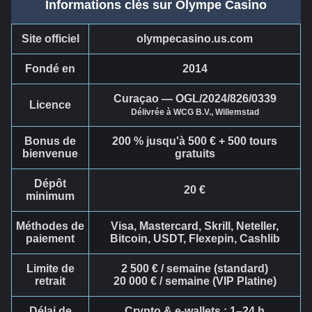
Informations clés sur Olympe Casino
Site officiel
olympecasino.us.com
Fondé en
2014
Curaçao — OGL/2024/826/0339
Licence
Délivrée à WCG B.V., Willemstad
Bonus de
200 % jusqu'à
500 €
+ 500 tours
bienvenue
gratuits
Dépôt
20 €
minimum
Méthodes de
Visa, Mastercard, Skrill, Neteller,
paiement
Bitcoin, USDT, Flexepin, Cashlib
Limite de
2 500 € / semaine (standard)
retrait
20 000 € / semaine (VIP Platine)
Délai de
Crypto & e-wallets : 1–24 h