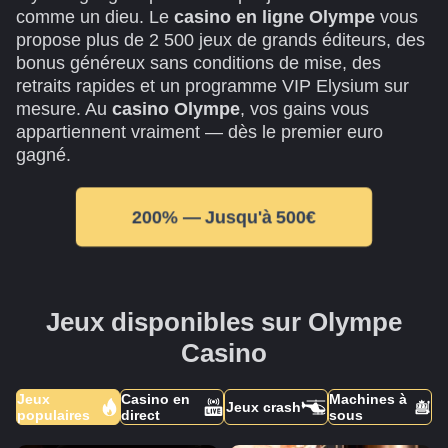
comme un dieu. Le
casino en ligne Olympe
vous
propose plus de 2 500 jeux de grands éditeurs, des
bonus généreux sans conditions de mise, des
retraits rapides et un programme VIP Elysium sur
mesure. Au
casino Olympe
, vos gains vous
appartiennent vraiment — dès le premier euro
gagné.
200% — Jusqu'à 500€
Jeux disponibles sur Olympe
Casino
Jeux
Casino en
Machines à
Jeux crash
populaires
direct
sous