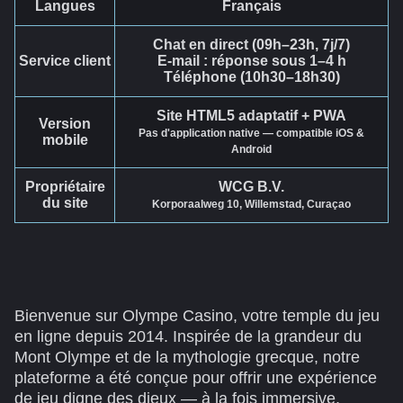
Langues
Français
Chat en direct (09h–23h, 7j/7)
Service client
E-mail : réponse sous 1–4 h
Téléphone (10h30–18h30)
Site HTML5 adaptatif + PWA
Version
Pas d'application native — compatible iOS &
mobile
Android
Propriétaire
WCG B.V.
du site
Korporaalweg 10, Willemstad, Curaçao
Bienvenue sur Olympe Casino, votre temple du jeu
en ligne depuis 2014. Inspirée de la grandeur du
Mont Olympe et de la mythologie grecque, notre
plateforme a été conçue pour offrir une expérience
de jeu digne des dieux — à la fois immersive,